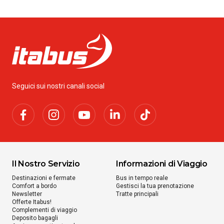
Da
Lione
a
Albi
SCOPRI DI PIÙ
Da
Lione
Seguici sui nostri canali social
a
Porto Cesareo
SCOPRI DI PIÙ
Da
Lione
a
Bracigliano
Il Nostro Servizio
Informazioni di Viaggio
da
€ 90.99
Destinazioni e fermate
Bus in tempo reale
Comfort a bordo
Gestisci la tua prenotazione
Newsletter
Tratte principali
Da
Offerte Itabus!
Lione
Complementi di viaggio
a
Deposito bagagli
Francavilla in Sinni