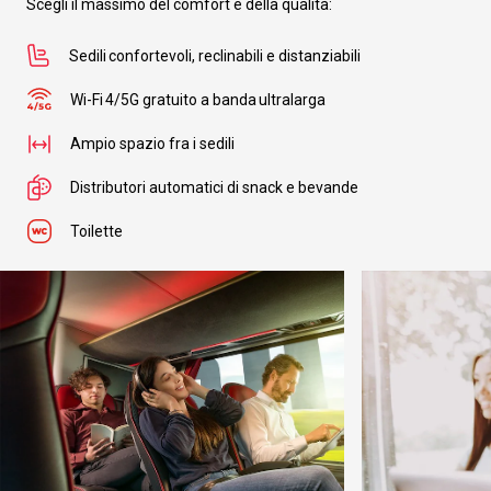
Da
Scegli il massimo del comfort e della qualità:
Lione
a
Piacenza
Sedili confortevoli, reclinabili e distanziabili
da
€ 34.99
Wi-Fi 4/5G gratuito a banda ultralarga
Da
Ampio spazio fra i sedili
Lione
a
Caserta
Distributori automatici di snack e bevande
da
€ 44.99
Toilette
Da
Lione
a
Parma
da
€ 5.99
Da
Lione
a
Hyeres