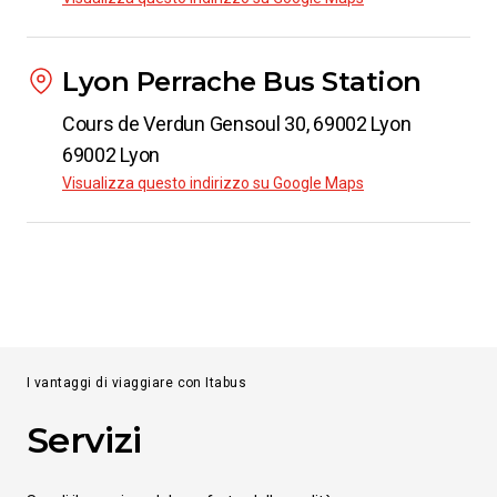
da
€ 54.98
Da
Lione
Lyon Perrache Bus Station
a
Padova
Cours de Verdun Gensoul 30, 69002 Lyon
da
€ 33.98
69002 Lyon
Visualizza questo indirizzo su Google Maps
Da
Lione
a
Crotone
da
€ 60.98
Da
Lione
I vantaggi di viaggiare con Itabus
a
Catania
Servizi
da
€ 63.98