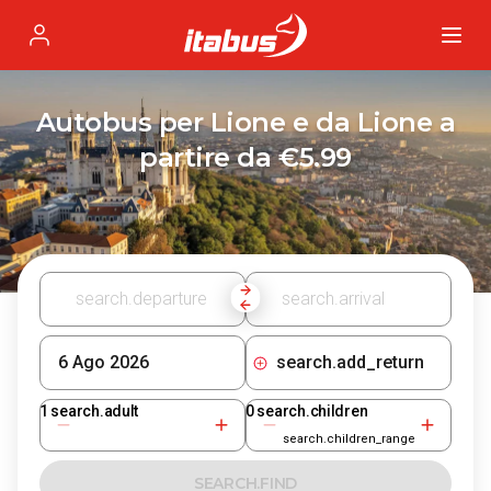
Itabus
Profile
Autobus per Lione e da Lione a
partire da €5.99
search.add_return
1
search.adult
0
search.children
search.children_range
SEARCH.FIND