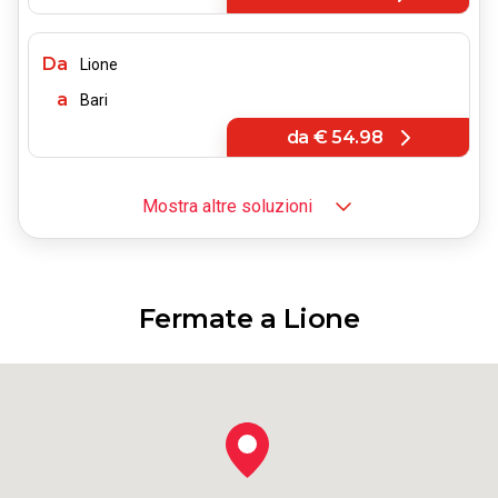
Da
Lione
a
Bari
da
€ 54.98
Mostra altre soluzioni
Da
Lione
a
Firenze
da
€ 29.99
Fermate a Lione
Da
Lione
a
Bologna
da
€ 29.99
Da
Lione