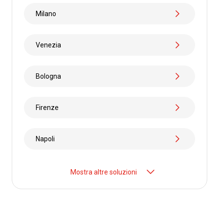
Per maggiori informazioni, visita la
pagina dedicata.
SCOPRI DI PIÙ
Milano
Da
Lione
Venezia
a
Prato
da
€ 102.98
Bologna
Da
Lione
Firenze
a
Trebisacce
da
€ 110.99
Napoli
Da
Lione
Mostra altre soluzioni
a
Fisciano
da
€ 88.99