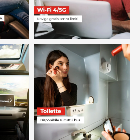
99
89
99