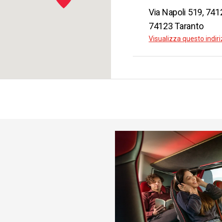
anto
Via Napoli 519, 741
gia
74123 Taranto
da
€ 6.5
Visualizza questo indi
anto
na
da
€ 24.
anto
dova
da
€ 34.
anto
ania
da
€ 9.9