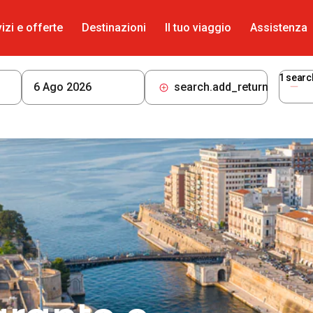
izi e offerte
Destinazioni
Il tuo viaggio
Assistenza
1
searc
search.add_return