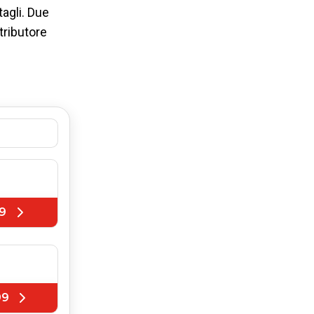
tagli. Due
stributore
9
99