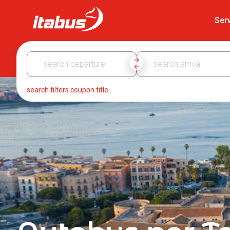
Itabus
Serv
search.filters.coupon.title