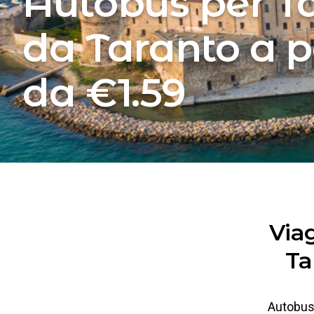
Autobus per T
da Taranto a p
da €1.59
Via
Ta
Autobus 