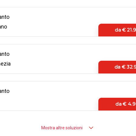
anto
ano
da
€ 21.
anto
ezia
da
€ 32.
anto
i
da
€ 4.9
anto
Mostra altre soluzioni