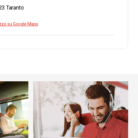
23 Taranto
0
rizzo su Google Maps
98
98
9