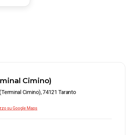
98
99
98
rminal Cimino)
 (Terminal Cimino), 74121 Taranto
rizzo su Google Maps
9