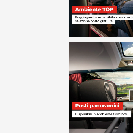
anto
cenza
da
€ 28.
anto
erta
da
€ 22.
anto
rma
da
€ 19.
anto