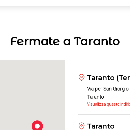
enze
da
€ 24.
anto
ogna
Fermate a Taranto
da
€ 19.
anto
ino
da
€ 25.
Taranto (Te
Via per San Giorgio
Taranto
anto
Visualizza questo indi
cce
da
€ 1.5
Taranto