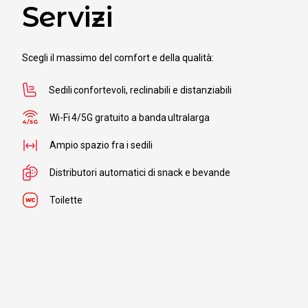
Servizi
Da
Tar
a
Pia
Scegli il massimo del comfort e della qualità:
Sedili confortevoli, reclinabili e distanziabili
Wi-Fi 4/5G gratuito a banda ultralarga
Da
Tar
a
Cas
Ampio spazio fra i sedili
Distributori automatici di snack e bevande
Toilette
Da
Tar
a
Pa
Da
Tar