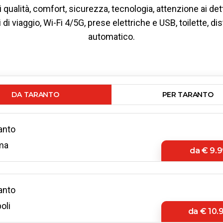
i qualità, comfort, sicurezza, tecnologia, attenzione ai det
di viaggio, Wi-Fi 4/5G, prese elettriche e USB, toilette, di
automatico.
DA TARANTO
PER TARANTO
anto
ma
da
€ 9.9
anto
oli
da
€ 10.