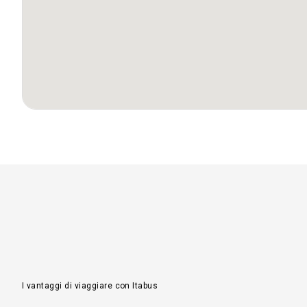
Da
Tar
a
Fog
Da
Tar
a
Sie
Da
Tar
a
Pa
Da
Tar
a
Cat
I vantaggi di viaggiare con Itabus