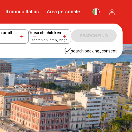
Il mondo Itabus
Area personale
h.adult
0
search.children
SEARCH.FIND
search.children_range
search.booking_consent