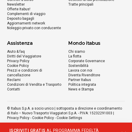
Newsletter
Tratte principali
Offerte Itabus!
Complementi di viaggio
Deposito bagagli
Aggiornamenti network
Noleggio privato con conducente
Assistenza
Mondo itabus
Aiuto & faq
Chi siamo
Diritti del Viaggiatore
La flotta
Privacy Policy
Corporate Governance
Cookie Policy
Sostenibilità
Prezzi e condizioni di
Lavora con noi
cancellazione
Diventa Rivenditore
Reclami
Partner Itabus
Condizioni di Vendita e Trasporto
Politica integrata
Contatti
News e Stampa
© Itabus S.p.A. a socio unico | sottoposta a direzione e coordinamento
di Italo – Nuovo Trasporto Viaggiatori S.p.A. - P.IVA: 15232291003 |
Privacy Policy
-
Cookie Policy
-
Cookie Settings
ISCRIVITI GRATIS
AL PROGRAMMA FEDELTÀ