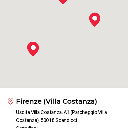
Da
Firenze
a
Lecce
da
€ 14.98
Da
Firenze
a
Foggia
da
€ 19.98
Da
Firenze
a
Siena
da
€ 6.90
Firenze (Villa Costanza)
Uscita Villa Costanza, A1 (Parcheggio Villa
Da
Firenze
Costanza), 50018 Scandicci
a
Padova