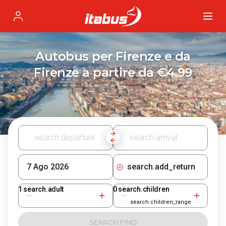
Itabus
Profile
Autobus per Firenze e da
Firenze a partire da €4.99
search.add_return
1
search.adult
0
search.children
search.children_range
SEARCH.FIND