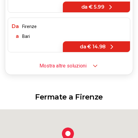
da
€ 5.99
Da
Firenze
a
Bari
da
€ 14.98
Mostra altre soluzioni
Da
Firenze
a
Bologna
da
€ 4.99
Fermate a Firenze
Da
Firenze
a
Torino
da
€ 6.99