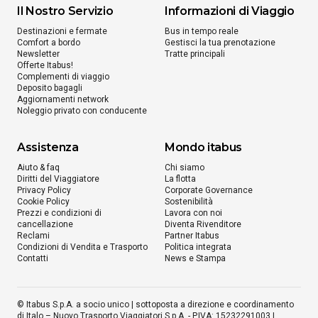
Il Nostro Servizio
Informazioni di Viaggio
a
Pietrapaola
Destinazioni e fermate
Bus in tempo reale
da
€ 32.98
Comfort a bordo
Gestisci la tua prenotazione
Newsletter
Tratte principali
Offerte Itabus!
Complementi di viaggio
Da
Firenze
Deposito bagagli
Aggiornamenti network
a
Annecy
Noleggio privato con conducente
da
€ 11.99
Assistenza
Mondo itabus
Aiuto & faq
Chi siamo
Da
Firenze
Diritti del Viaggiatore
La flotta
Privacy Policy
Corporate Governance
a
Todi
Cookie Policy
Sostenibilità
Prezzi e condizioni di
Lavora con noi
da
€ 10.98
cancellazione
Diventa Rivenditore
Reclami
Partner Itabus
Condizioni di Vendita e Trasporto
Politica integrata
Contatti
News e Stampa
Da
Firenze
a
Bianco
© Itabus S.p.A. a socio unico | sottoposta a direzione e coordinamento
da
€ 42.99
di Italo – Nuovo Trasporto Viaggiatori S.p.A. - P.IVA: 15232291003 |