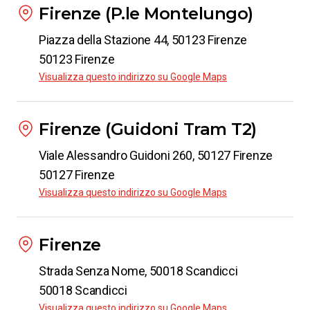
Firenze (P.le Montelungo)
Da
Firenze
Piazza della Stazione 44, 50123 Firenze
a
Caserta
50123 Firenze
da
€ 6.99
Visualizza questo indirizzo su Google Maps
Da
Firenze
Firenze (Guidoni Tram T2)
a
Parma
Viale Alessandro Guidoni 260, 50127 Firenze
da
€ 4.99
50127 Firenze
Visualizza questo indirizzo su Google Maps
Da
Firenze
a
Riace Marina
Firenze
da
€ 40.99
Strada Senza Nome, 50018 Scandicci
Da
50018 Scandicci
Firenze
Visualizza questo indirizzo su Google Maps