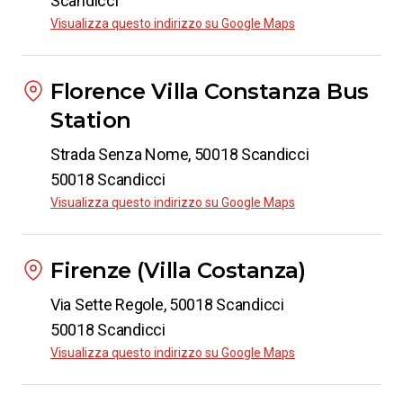
Scandicci
Visualizza questo indirizzo su Google Maps
da
€ 6.99
Da
Firenze
Florence Villa Constanza Bus
a
Crotone
Station
da
€ 17.98
Strada Senza Nome, 50018 Scandicci
50018 Scandicci
Da
Firenze
Visualizza questo indirizzo su Google Maps
a
Catania
da
€ 28.98
Firenze (Villa Costanza)
Via Sette Regole, 50018 Scandicci
Da
Firenze
50018 Scandicci
a
Piacenza
Visualizza questo indirizzo su Google Maps
da
€ 9.99