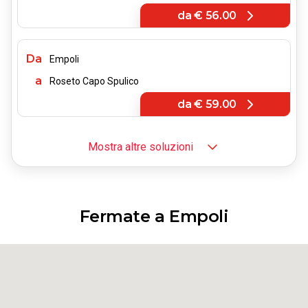
da
€ 56.00
Da
Empoli
a
Roseto Capo Spulico
da
€ 59.00
Mostra altre soluzioni
Da
Empoli
a
Senise
da
€ 56.00
Fermate a Empoli
Da
Empoli
a
Trebisacce
da
€ 67.00