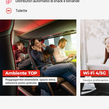
Distributori automatici di snack e bevande
Da
Empoli
Toilette
a
Rocca Imperiale Marina
da
€ 57.00
Da
Empoli
a
Amendolara
da
€ 60.00