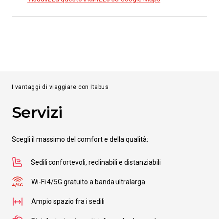
da
€ 59.00
Da
Empoli
a
Sibari
da
€ 61.00
I vantaggi di viaggiare con Itabus
Servizi
Da
Empoli
a
Nova Siri Scalo
Scegli il massimo del comfort e della qualità:
da
€ 57.00
Sedili confortevoli, reclinabili e distanziabili
Da
Empoli
Wi-Fi 4/5G gratuito a banda ultralarga
a
Francavilla in Sinni
Ampio spazio fra i sedili
da
€ 56.00