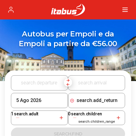
Itabus
Profile
Autobus per Empoli e da
Empoli a partire da €56.00
search.add_return
1
search.adult
0
search.children
search.children_range
SEARCH.FIND