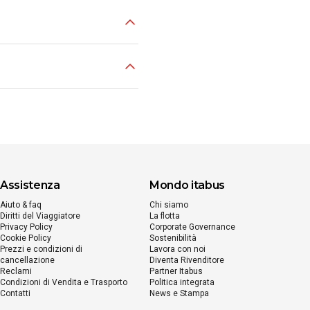
mo una serie di domande per
utobus: bisogna segnalarne la
e
o alla sezione
Gestione
e i campi del modulo sottostante.
Servizio Clienti oppure presso le
zio Clienti Itabus o presso una
 ricevuto la comunicazione che il
i Itabus e può essere utilizzato
zi Itabus la cui fruizione dovrà
ienti
entro l’orario della nuova
municazione che il tuo viaggio è
one di viaggio proposta”. Potrai
vizi Itabus.
uillamente tramite il sito o app
e
Gestione prenotazione
, oppure
ne
clicca qui.
nicalo al Servizio Clienti
entro
fiuto nuova soluzione di viaggio
Assistenza
Mondo itabus
quisto di nuovi servizi Itabus.
Aiuto & faq
Chi siamo
Diritti del Viaggiatore
La flotta
Privacy Policy
Corporate Governance
Cookie Policy
Sostenibilità
Prezzi e condizioni di
Lavora con noi
cancellazione
Diventa Rivenditore
Reclami
Partner Itabus
Condizioni di Vendita e Trasporto
Politica integrata
Contatti
News e Stampa