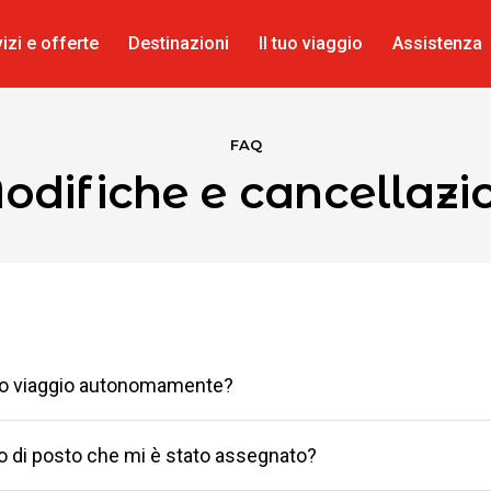
izi e offerte
Destinazioni
Il tuo viaggio
Assistenza
FAQ
difiche e cancellazi
io viaggio autonomamente?
 di posto che mi è stato assegnato?
 gestire in autonomia il tuo viaggio dall’
Area Personale
.
oi farlo ora.
Registrati
.