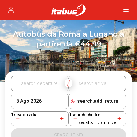
Itabus
Profile
Autobus da Roma a Lugano a
partire da €44.99
search.add_return
1
search.adult
0
search.children
search.children_range
SEARCH.FIND