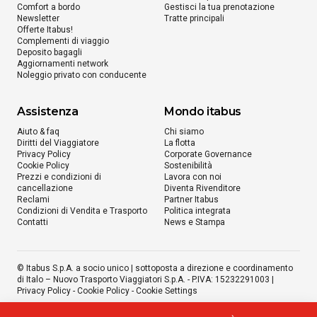
Comfort a bordo
Gestisci la tua prenotazione
Newsletter
Tratte principali
Offerte Itabus!
Complementi di viaggio
Deposito bagagli
Aggiornamenti network
Noleggio privato con conducente
Assistenza
Mondo itabus
Aiuto & faq
Chi siamo
Diritti del Viaggiatore
La flotta
Privacy Policy
Corporate Governance
Cookie Policy
Sostenibilità
Prezzi e condizioni di
Lavora con noi
cancellazione
Diventa Rivenditore
Reclami
Partner Itabus
Condizioni di Vendita e Trasporto
Politica integrata
Contatti
News e Stampa
© Itabus S.p.A. a socio unico | sottoposta a direzione e coordinamento
di Italo – Nuovo Trasporto Viaggiatori S.p.A. - P.IVA: 15232291003 |
Privacy Policy
-
Cookie Policy
-
Cookie Settings