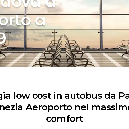
adova a
orto a
9
gia low cost in autobus da P
nezia Aeroporto nel massim
comfort