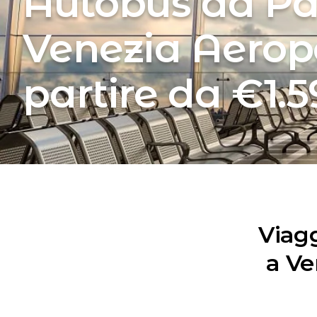
Autobus da P
Venezia Aerop
partire da €1.5
Viag
a Ve