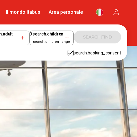
Il mondo Itabus
Area personale
h.adult
0
search.children
SEARCH.FIND
search.children_range
search.booking_consent