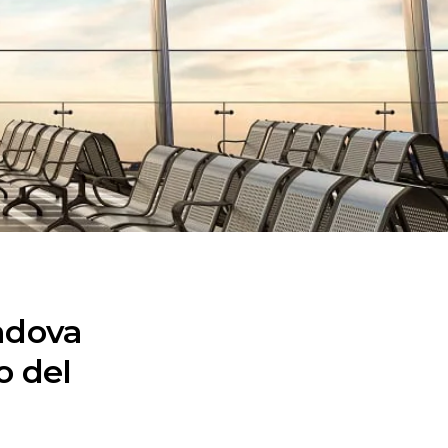
adova
o del