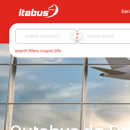
Itabus
Serv
search.filters.coupon.title