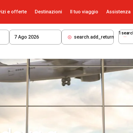
izi e offerte
Destinazioni
Il tuo viaggio
Assistenza
1
searc
search.add_return