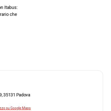
on Itabus:
orario che
i 9, 35131 Padova
rizzo su Google Maps