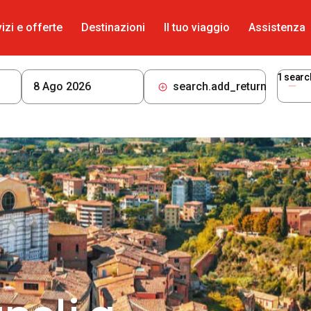
izi e offerte
Destinazioni
Il tuo viaggio
Assistenza
1
searc
search.add_return