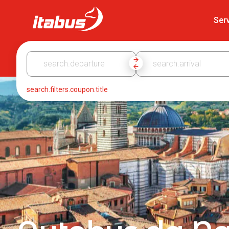
Itabus
Serv
search.filters.coupon.title