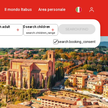
Il mondo Itabus
Area personale
h.adult
0
search.children
SEARCH.FIND
search.children_range
search.booking_consent