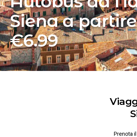
Autobus da Na
Siena a partir
€6.99
Viagg
S
Prenota il