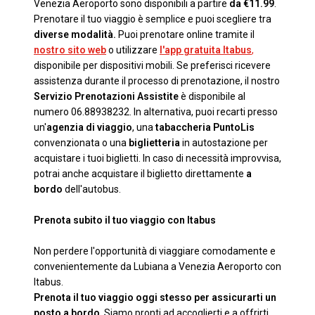
Venezia Aeroporto sono disponibili a partire
da €11.99
.
Prenotare il tuo viaggio è semplice e puoi scegliere tra
diverse modalità.
Puoi prenotare online tramite il
nostro sito web
o utilizzare
l'app gratuita Itabus
,
disponibile per dispositivi mobili. Se preferisci ricevere
assistenza durante il processo di prenotazione, il nostro
Servizio Prenotazioni Assistite
è disponibile al
numero 06.88938232. In alternativa, puoi recarti presso
un'
agenzia di viaggio
, una
tabaccheria PuntoLis
convenzionata o una
biglietteria
in autostazione per
acquistare i tuoi biglietti. In caso di necessità improvvisa,
potrai anche acquistare il biglietto direttamente
a
bordo
dell'autobus.
Prenota subito il tuo viaggio con Itabus
Non perdere l'opportunità di viaggiare comodamente e
convenientemente da Lubiana a Venezia Aeroporto con
Itabus.
Prenota il tuo viaggio oggi stesso per assicurarti un
posto a bordo
. Siamo pronti ad accoglierti e a offrirti