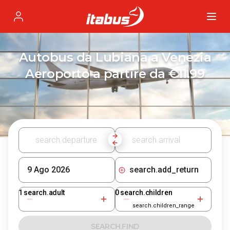
Itabus
Profile
Autobus da Lubiana a Venezia
Aeroporto a partire da €11.99
search.add_return
1
search.adult
0
search.children
search.children_range
SEARCH.FIND