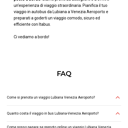
un'esperienza di viaggio straordinaria. Pianifica il tuo
viaggio in autobus da Lubiana a Venezia Aeroporto e
preparati a goderti un viaggio comodo, sicuro ed
efficiente con Itabus.
Ci vediamo a bordo!
FAQ
Come si prenota un viaggio Lubiana Venezia Aeroporto?
Quanto costa il viaggio in bus Lubiana-Venezia Aeroporto?
Puoi acquistare il biglietto online
qui
, tramite l’
app Itabus
, presso le
agenzie autorizzate
, nelle
biglietterie in autostazione
o contattando
l’
assistenza clienti allo 06.88938232
. In alternativa potrai acquistare il
Come posso pagare se prenoto online un viaggio Lubiana Venezia