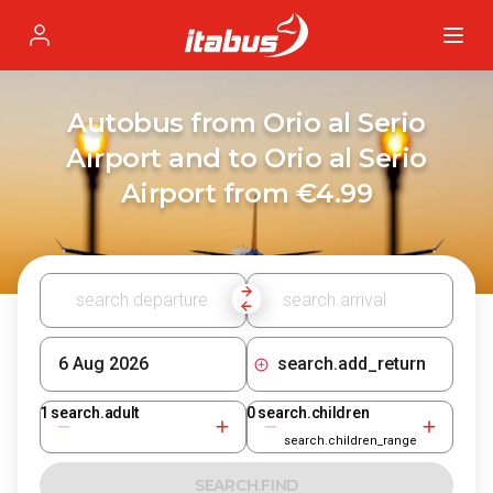
Itabus
Profile
Autobus from Orio al Serio
Airport and to Orio al Serio
Airport from €4.99
search.add_return
1
search.adult
0
search.children
search.children_range
SEARCH.FIND