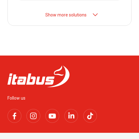
to
Svetvincenat
DISCOVER MORE
Show more solutions
From
Orio al Serio Airport
to
Lyon
from
€ 27.99
From
Orio al Serio Airport
to
Porto D'Ascoli
from
€ 57.99
Follow us
From
Orio al Serio Airport
to
Milan Malpensa Airport
from
€ 25.00