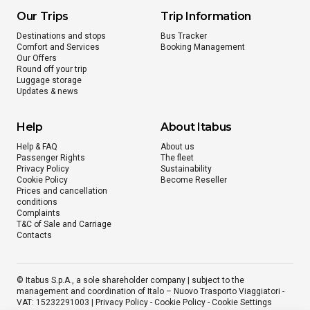
Our Trips
Trip Information
From
Orio al Serio Airport
Destinations and stops
Bus Tracker
Comfort and Services
Booking Management
to
Maglie
Our Offers
Round off your trip
from
€ 37.98
Luggage storage
Updates & news
From
Orio al Serio Airport
Help
About Itabus
to
San Benedetto del Tronto
Help & FAQ
About us
Passenger Rights
The fleet
from
€ 57.99
Privacy Policy
Sustainability
Cookie Policy
Become Reseller
Prices and cancellation
conditions
From
Orio al Serio Airport
Complaints
T&C of Sale and Carriage
to
Melissa
Contacts
from
€ 59.98
© Itabus S.p.A., a sole shareholder company | subject to the
management and coordination of Italo – Nuovo Trasporto Viaggiatori -
From
Orio al Serio Airport
VAT: 15232291003 |
Privacy Policy
-
Cookie Policy
-
Cookie Settings