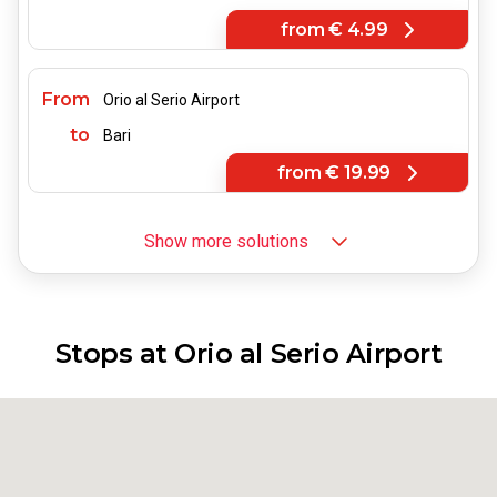
from
€ 4.99
From
Orio al Serio Airport
to
Bari
from
€ 19.99
Show more solutions
From
Orio al Serio Airport
to
Florence
from
€ 12.99
Stops at Orio al Serio Airport
From
Orio al Serio Airport
to
Bologna
from
€ 8.99