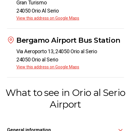
Siena
Gran Turismo
from
€ 16.99
24050 Orio Al Serio
View this address on Google Maps
From
Orio al Serio Airport
to
Padua
Bergamo Airport Bus Station
from
€ 8.99
Via Aeroporto 13, 24050 Orio al Serio
24050 Orio al Serio
From
Orio al Serio Airport
View this address on Google Maps
to
Crotone
from
€ 59.99
What to see in Orio al Serio
Airport
From
Orio al Serio Airport
to
Catania
from
€ 40.98
General information