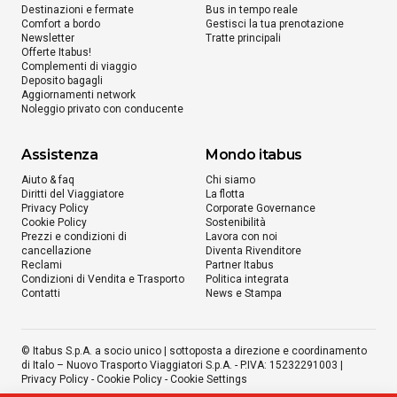
Destinazioni e fermate
Bus in tempo reale
Comfort a bordo
Gestisci la tua prenotazione
Newsletter
Tratte principali
Offerte Itabus!
Complementi di viaggio
Deposito bagagli
Aggiornamenti network
Noleggio privato con conducente
Assistenza
Mondo itabus
Aiuto & faq
Chi siamo
Diritti del Viaggiatore
La flotta
Privacy Policy
Corporate Governance
Cookie Policy
Sostenibilità
Prezzi e condizioni di
Lavora con noi
cancellazione
Diventa Rivenditore
Reclami
Partner Itabus
Condizioni di Vendita e Trasporto
Politica integrata
Contatti
News e Stampa
© Itabus S.p.A. a socio unico | sottoposta a direzione e coordinamento
di Italo – Nuovo Trasporto Viaggiatori S.p.A. - P.IVA: 15232291003 |
Privacy Policy
-
Cookie Policy
-
Cookie Settings