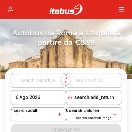
Itabus
Profile
Autobus da Roma a L'Aquila a
partire da €8.99
search.add_return
1
search.adult
0
search.children
search.children_range
SEARCH.FIND