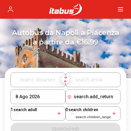
Itabus
Profile
Autobus da Napoli a Piacenza
a partire da €16.99
search.add_return
1
search.adult
0
search.children
search.children_range
SEARCH.FIND