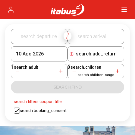
Itabus
Profile
search.add_return
1
search.adult
0
search.children
search.children_range
SEARCH.FIND
search.filters.coupon.title
search.booking_consent