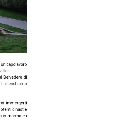
a un capolavoro
illes.
l Belvedere di
i ti elenchiamo
rai immergerti
potenti dinastie
ti in marmo e i