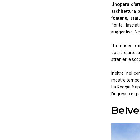
Un'opera d'ar
architettura 
fontane, stat
fiorite, lasc
suggestivo. Nel
Un museo ric
opere d'arte, t
stranieri e sco
Inoltre, nel c
mostre tempor
La Reggia è ape
l'ingresso è gr
Belve