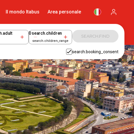
Il mondo Itabus
Area personale
h.adult
0
search.children
SEARCH.FIND
search.children_range
search.booking_consent