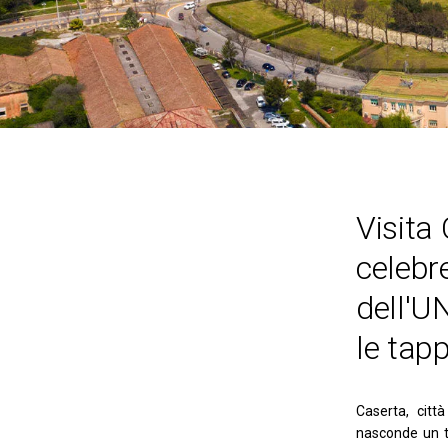
Visita
celebr
dell'U
le tapp
Caserta, cit
nasconde un te