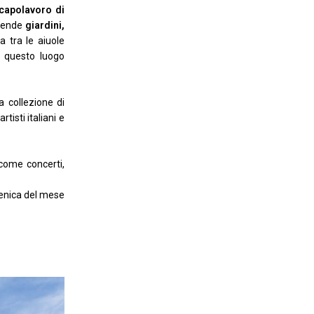
capolavoro di
prende
giardini,
 tra le aiuole
i questo luogo
a collezione di
tisti italiani e
 come concerti,
omenica del mese