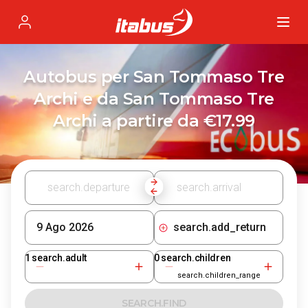
Itabus
Profile
Autobus per San Tommaso Tre
Archi e da San Tommaso Tre
Archi a partire da €17.99
search.add_return
1
search.adult
0
search.children
search.children_range
SEARCH.FIND