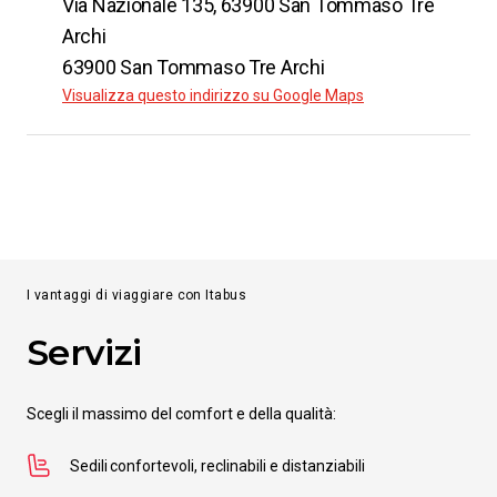
Via Nazionale 135, 63900 San Tommaso Tre
Da
San Tommaso Tre Archi
Archi
a
Caserta
63900 San Tommaso Tre Archi
Visualizza questo indirizzo su Google Maps
SCOPRI DI PIÙ
Da
San Tommaso Tre Archi
a
L'Aquila
da
€ 18.00
I vantaggi di viaggiare con Itabus
Da
San Tommaso Tre Archi
Servizi
a
Genova
da
€ 17.99
Scegli il massimo del comfort e della qualità:
Da
San Tommaso Tre Archi
Sedili confortevoli, reclinabili e distanziabili
a
Roma Fiumicino Aeroporto