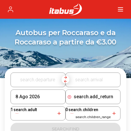
Itabus
Profile
Autobus per Roccaraso e da
Roccaraso a partire da €3.00
search.add_return
1
search.adult
0
search.children
search.children_range
SEARCH.FIND