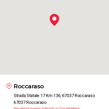
Da
Roccaraso
a
Chieti
da
€ 11.00
Da
Roccaraso
a
Castel di Sangro
da
€ 3.00
Roccaraso
Strada Statale 17 Km 136, 67037 Roccaraso
67037 Roccaraso
Visualizza questo indirizzo su Google Maps