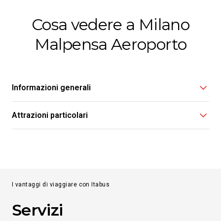
a
Francavilla Fontana
Cosa vedere a Milano
da
€ 105.78
Malpensa Aeroporto
Da
Milano Malpensa Aeroporto
a
Maglie
Informazioni generali
da
€ 129.78
Attrazioni particolari
Da
Milano Malpensa Aeroporto
a
Porto San Giorgio
da
€ 91.89
I vantaggi di viaggiare con Itabus
Da
Milano Malpensa Aeroporto
a
Servizi
Avellino