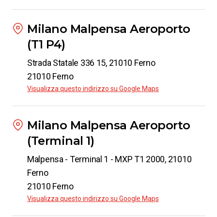
Milano Malpensa Aeroporto
Da
Milano Malpensa Aeroporto
(T1 P4)
a
Fisciano
da
€ 51.99
Strada Statale 336 15, 21010 Ferno
21010 Ferno
Visualizza questo indirizzo su Google Maps
Da
Milano Malpensa Aeroporto
a
Salerno
da
€ 32.98
Milano Malpensa Aeroporto
(Terminal 1)
Da
Milano Malpensa Aeroporto
Malpensa - Terminal 1 - MXP T1 2000, 21010
a
Francavilla in Sinni
Ferno
da
€ 39.99
21010 Ferno
Visualizza questo indirizzo su Google Maps
Da
Milano Malpensa Aeroporto