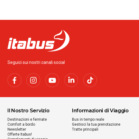
da
€ 39.99
Da
Milano Malpensa Aeroporto
a
Melissa
da
€ 63.78
Seguici sui nostri canali social
Da
Milano Malpensa Aeroporto
a
Tai di Cadore
SCOPRI DI PIÙ
Da
Milano Malpensa Aeroporto
Il Nostro Servizio
Informazioni di Viaggio
a
Porto D'Ascoli
Destinazioni e fermate
Bus in tempo reale
da
€ 86.89
Comfort a bordo
Gestisci la tua prenotazione
Newsletter
Tratte principali
Offerte Itabus!