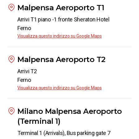
Malpensa Aeroporto T1
Da
Milano Malpensa Aeroporto
Arrivi T1 piano -1 fronte Sheraton Hotel
a
Padova
Ferno
da
€ 15.98
Visualizza questo indirizzo su Google Maps
Da
Milano Malpensa Aeroporto
Malpensa Aeroporto T2
a
Crotone
Arrivi T2
da
€ 58.78
Ferno
Visualizza questo indirizzo su Google Maps
Da
Milano Malpensa Aeroporto
a
Catania
Milano Malpensa Aeroporto
da
€ 49.99
(Terminal 1)
Terminal 1 (Arrivals), Bus parking gate 7
Da
Milano Malpensa Aeroporto