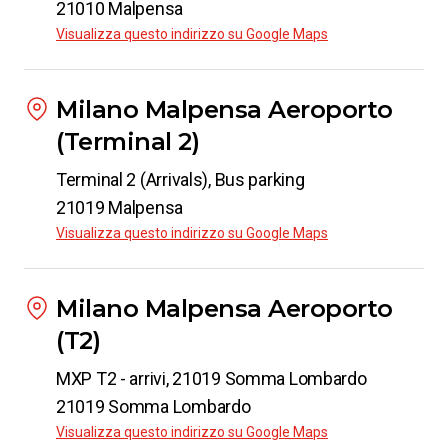
21010 Malpensa
a
Piacenza
Visualizza questo indirizzo su Google Maps
da
€ 18.99
Milano Malpensa Aeroporto
Da
Milano Malpensa Aeroporto
(Terminal 2)
a
Caserta
Terminal 2 (Arrivals), Bus parking
da
€ 20.99
21019 Malpensa
Visualizza questo indirizzo su Google Maps
Da
Milano Malpensa Aeroporto
a
Parma
Milano Malpensa Aeroporto
da
€ 6.99
(T2)
Da
MXP T2 - arrivi, 21019 Somma Lombardo
Milano Malpensa Aeroporto
21019 Somma Lombardo
a
San Benedetto del Tronto
Visualizza questo indirizzo su Google Maps
da
€ 86.89