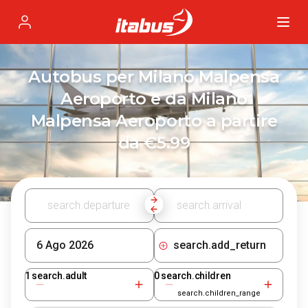
Itabus
Profile
Autobus per Milano Malpensa
Aeroporto e da Milano
Malpensa Aeroporto a partire
da €5.99
search.add_return
1
search.adult
0
search.children
search.children_range