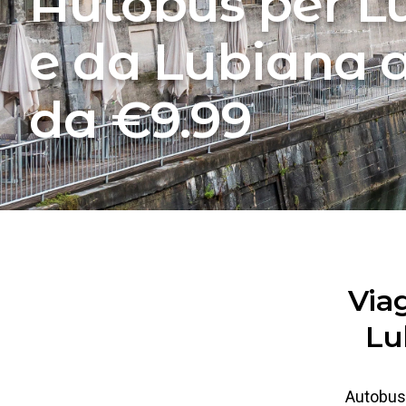
Autobus per L
e da Lubiana a
da €9.99
Via
Lu
Autobus 