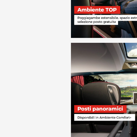
iana
erta
da
€ 53.
iana
 Severo
SCOPRI DI 
iana
taši
da
€ 35.
iana