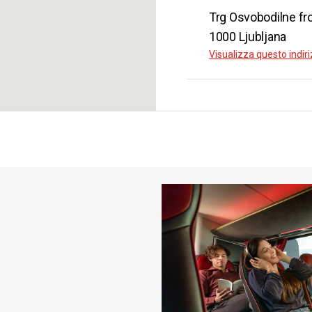
iana
Trg Osvobodilne fro
gia
1000 Ljubljana
SCOPRI DI 
Visualizza questo indi
iana
na
da
€ 29.
iana
dova
da
€ 11.
iana
ania
da
€ 79.