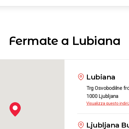
enze
da
€ 19.
iana
ogna
Fermate a Lubiana
da
€ 19.
iana
ino
da
€ 26.
Lubiana
Trg Osvobodilne fro
1000 Ljubljana
iana
Visualizza questo indi
cce
da
€ 39.
Ljubljana B