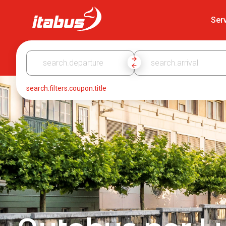
Itabus
Serv
search.filters.coupon.title