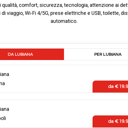
i qualità, comfort, sicurezza, tecnologia, attenzione ai det
di viaggio, Wi-Fi 4/5G, prese elettriche e USB, toilette, di
automatico.
DA LUBIANA
PER LUBIANA
iana
ma
da
€ 19.
iana
oli
da
€ 19.