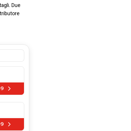
tagli. Due
stributore
99
99