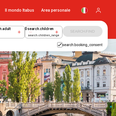
Il mondo Itabus
Area personale
h.adult
0
search.children
SEARCH.FIND
search.children_range
search.booking_consent