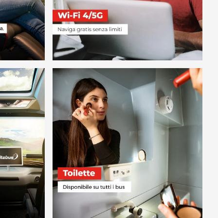
98
PIÙ
00