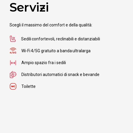
Servizi
Da
Lub
a
Cas
Scegli il massimo del comfort e della qualità:
Sedili confortevoli, reclinabili e distanziabili
Wi-Fi 4/5G gratuito a banda ultralarga
Da
Lub
a
San
Ampio spazio fra i sedili
Distributori automatici di snack e bevande
Toilette
Da
Lub
a
Lak
Da
Lub