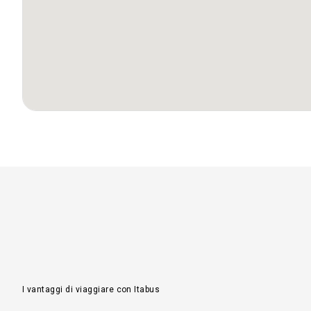
Da
Lub
a
Fog
Da
Lub
a
Sie
Da
Lub
a
Pa
Da
Lub
a
Cat
I vantaggi di viaggiare con Itabus