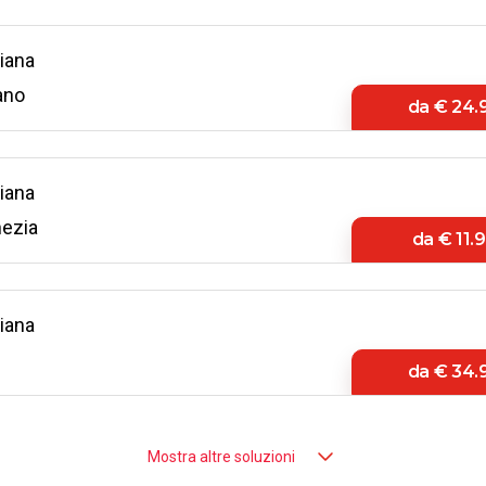
iana
ano
da
€ 24.
iana
ezia
da
€ 11.
iana
i
da
€ 34.
iana
Mostra altre soluzioni