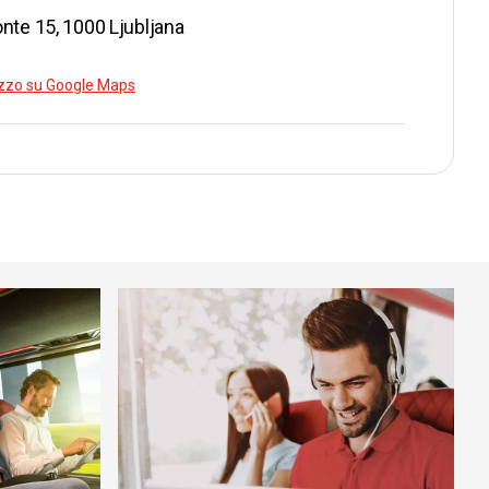
nte 15, 1000 Ljubljana
PIÙ
rizzo su Google Maps
98
99
98