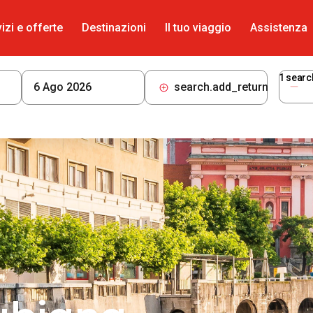
izi e offerte
Destinazioni
Il tuo viaggio
Assistenza
1
searc
search.add_return