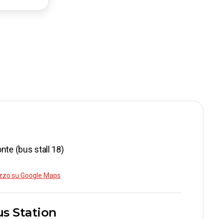
99
99
99
nte (bus stall 18)
rizzo su Google Maps
98
us Station