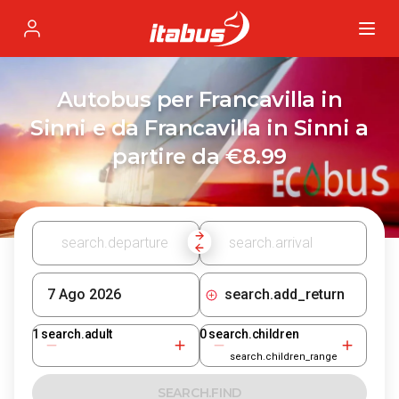
Itabus
Profile
Autobus per Francavilla in
Sinni e da Francavilla in Sinni a
partire da €8.99
search.add_return
1
search.adult
0
search.children
search.children_range
SEARCH.FIND