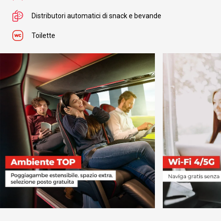
Distributori automatici di snack e bevande
Da
Francavilla in Sinni
Toilette
a
Manduria
da
€ 61.99
Da
Francavilla in Sinni
a
Potenza
da
€ 10.99
Da
Francavilla in Sinni
a
Milano Malpensa Aeroporto
da
€ 29.99
Da
Francavilla in Sinni