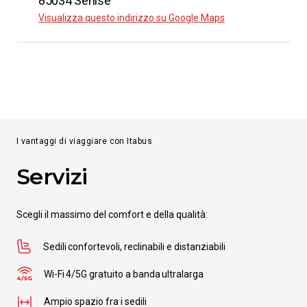
85034 Senise
a
Crotone
Visualizza questo indirizzo su Google Maps
da
€ 59.99
Da
Francavilla in Sinni
a
Piacenza
da
€ 47.99
I vantaggi di viaggiare con Itabus
Servizi
Da
Francavilla in Sinni
a
Caserta
Scegli il massimo del comfort e della qualità:
da
€ 8.99
Sedili confortevoli, reclinabili e distanziabili
Da
Francavilla in Sinni
Wi-Fi 4/5G gratuito a banda ultralarga
a
Parma
Ampio spazio fra i sedili
da
€ 54.99