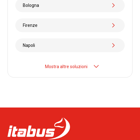
Da
Francavilla in Sinni
Bologna
a
Alessandria
da
€ 75.00
Firenze
Da
Francavilla in Sinni
Napoli
a
Fasano
da
€ 59.99
Mostra altre soluzioni
Da
Francavilla in Sinni
a
Pietrapaola
da
€ 59.99
Da
Francavilla in Sinni
a
Crucoli