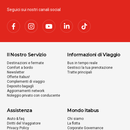
da
€ 59.99
Seguici sui nostri canali social
Da
Francavilla in Sinni
a
Chambéry
da
€ 104.99
Il Nostro Servizio
Informazioni di Viaggio
Da
Francavilla in Sinni
Destinazioni e fermate
Bus in tempo reale
a
Comfort a bordo
Gestisci la tua prenotazione
Mantova
Newsletter
Tratte principali
Offerte Itabus!
da
€ 51.99
Complementi di viaggio
Deposito bagagli
Aggiornamenti network
Noleggio privato con conducente
Da
Francavilla in Sinni
a
Empoli
Assistenza
Mondo itabus
da
€ 56.00
Aiuto & faq
Chi siamo
Diritti del Viaggiatore
La flotta
Privacy Policy
Corporate Governance