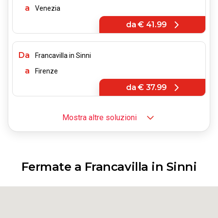
a
Venezia
da
€ 41.99
Da
Francavilla in Sinni
a
Firenze
da
€ 37.99
Mostra altre soluzioni
Da
Francavilla in Sinni
a
Bologna
da
€ 52.00
Fermate a Francavilla in Sinni
Da
Francavilla in Sinni
a
Torino
da
€ 55.99