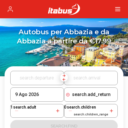
Itabus
Profile
Autobus per Abbazia e da
Abbazia a partire da €17.99
search.add_return
1
search.adult
0
search.children
search.children_range
SEARCH.FIND