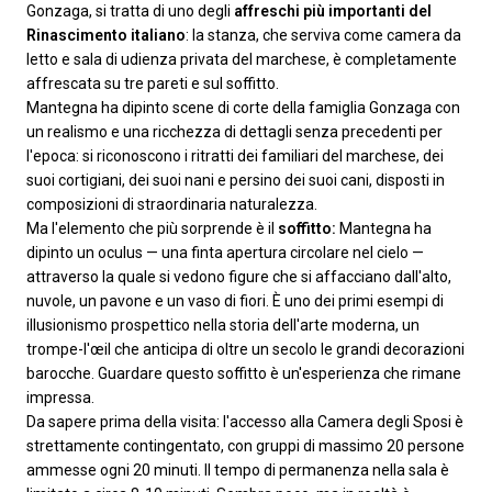
Gonzaga, si tratta di uno degli
affreschi più importanti del
Rinascimento italiano
: la stanza, che serviva come camera da
letto e sala di udienza privata del marchese, è completamente
affrescata su tre pareti e sul soffitto.
Mantegna ha dipinto scene di corte della famiglia Gonzaga con
un realismo e una ricchezza di dettagli senza precedenti per
l'epoca: si riconoscono i ritratti dei familiari del marchese, dei
suoi cortigiani, dei suoi nani e persino dei suoi cani, disposti in
composizioni di straordinaria naturalezza.
Ma l'elemento che più sorprende è il
soffitto:
Mantegna ha
dipinto un oculus — una finta apertura circolare nel cielo —
attraverso la quale si vedono figure che si affacciano dall'alto,
nuvole, un pavone e un vaso di fiori. È uno dei primi esempi di
illusionismo prospettico nella storia dell'arte moderna, un
trompe-l'œil che anticipa di oltre un secolo le grandi decorazioni
barocche. Guardare questo soffitto è un'esperienza che rimane
impressa.
Da sapere prima della visita: l'accesso alla Camera degli Sposi è
strettamente contingentato, con gruppi di massimo 20 persone
ammesse ogni 20 minuti. Il tempo di permanenza nella sala è