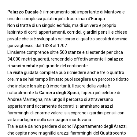
Palazzo Ducale
è il monumento più importante di Mantova e
uno dei complessi palatini più straordinari d'Europa.
Non si tratta di un singolo edificio, ma di un vero e proprio
labirinto di corti, appartamenti, corridoi, giardini pensili e chiese
private che si è sviluppato nel corso di quattro secoli di dominio
gonzaghesco, dal 1328 al 1707.
L'insieme comprende oltre 500 stanze e si estende per circa
34.000 metri quadrati, rendendolo effettivamente il
palazzo
rinascimentale
più grande del continente.
La visita guidata completa può richiedere anche tre o quattro
ore, ma se hai tempo limitato puoi scegliere un percorso ridotto
che include le sale più importanti. Il cuore della visita è
naturalmente la
Camera degli Sposi
, l'opera più celebre di
Andrea Mantegna, ma lungo il percorso si attraversano
appartamenti riccamente decorati, si ammirano arazzi
fiamminghi di enorme valore, si scoprono i giardini pensili con
vista sui laghi e sulla campagna mantovana.
Tra le sale da non perdere ci sono l'Appartamento degli Arazzi,
che ospita nove magnifici arazzi fiamminghi del Quattrocento