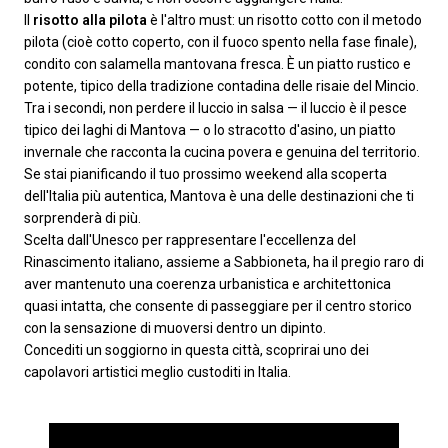
Il
risotto alla pilota
è l'altro must: un risotto cotto con il metodo
pilota (cioè cotto coperto, con il fuoco spento nella fase finale),
condito con salamella mantovana fresca. È un piatto rustico e
potente, tipico della tradizione contadina delle risaie del Mincio.
Tra i secondi, non perdere il luccio in salsa — il luccio è il pesce
tipico dei laghi di Mantova — o lo stracotto d'asino, un piatto
invernale che racconta la cucina povera e genuina del territorio.
Se stai pianificando il tuo prossimo weekend alla scoperta
dell'Italia più autentica, Mantova è una delle destinazioni che ti
sorprenderà di più.
Scelta dall'Unesco per rappresentare l'eccellenza del
Rinascimento italiano, assieme a Sabbioneta, ha il pregio raro di
aver mantenuto una coerenza urbanistica e architettonica
quasi intatta, che consente di passeggiare per il centro storico
con la sensazione di muoversi dentro un dipinto.
Concediti un soggiorno in questa città, scoprirai uno dei
capolavori artistici meglio custoditi in Italia.