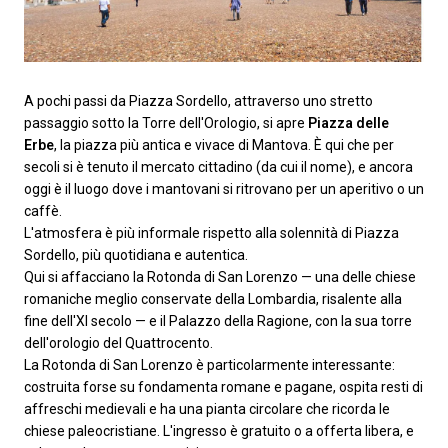
A pochi passi da Piazza Sordello, attraverso uno stretto
passaggio sotto la Torre dell'Orologio, si apre
Piazza delle
Erbe
, la piazza più antica e vivace di Mantova. È qui che per
secoli si è tenuto il mercato cittadino (da cui il nome), e ancora
oggi è il luogo dove i mantovani si ritrovano per un aperitivo o un
caffè.
L'atmosfera è più informale rispetto alla solennità di Piazza
Sordello, più quotidiana e autentica.
Qui si affacciano la Rotonda di San Lorenzo — una delle chiese
romaniche meglio conservate della Lombardia, risalente alla
fine dell'XI secolo — e il Palazzo della Ragione, con la sua torre
dell'orologio del Quattrocento.
La Rotonda di San Lorenzo è particolarmente interessante:
costruita forse su fondamenta romane e pagane, ospita resti di
affreschi medievali e ha una pianta circolare che ricorda le
chiese paleocristiane. L'ingresso è gratuito o a offerta libera, e