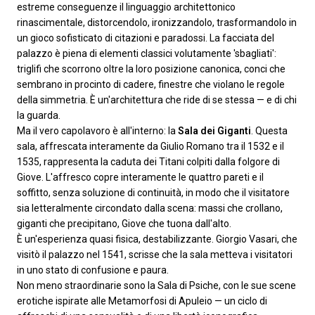
estreme conseguenze il linguaggio architettonico
rinascimentale, distorcendolo, ironizzandolo, trasformandolo in
un gioco sofisticato di citazioni e paradossi. La facciata del
palazzo è piena di elementi classici volutamente 'sbagliati':
triglifi che scorrono oltre la loro posizione canonica, conci che
sembrano in procinto di cadere, finestre che violano le regole
della simmetria. È un'architettura che ride di se stessa — e di chi
la guarda.
Ma il vero capolavoro è all'interno: la
Sala dei Giganti
. Questa
sala, affrescata interamente da Giulio Romano tra il 1532 e il
1535, rappresenta la caduta dei Titani colpiti dalla folgore di
Giove. L'affresco copre interamente le quattro pareti e il
soffitto, senza soluzione di continuità, in modo che il visitatore
sia letteralmente circondato dalla scena: massi che crollano,
giganti che precipitano, Giove che tuona dall'alto.
È un'esperienza quasi fisica, destabilizzante. Giorgio Vasari, che
visitò il palazzo nel 1541, scrisse che la sala metteva i visitatori
in uno stato di confusione e paura.
Non meno straordinarie sono la Sala di Psiche, con le sue scene
erotiche ispirate alle Metamorfosi di Apuleio — un ciclo di