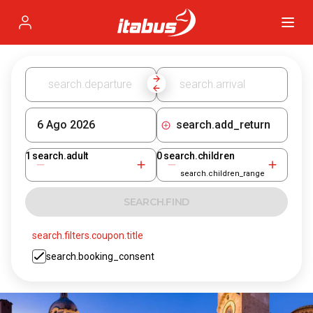
Itabus
Profile
search.add_return
1
search.adult
0
search.children
search.children_range
SEARCH.FIND
search.filters.coupon.title
search.booking_consent