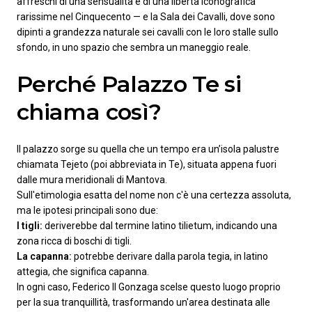
affreschi di una sensualità e di una libertà iconografica
rarissime nel Cinquecento — e la Sala dei Cavalli, dove sono
dipinti a grandezza naturale sei cavalli con le loro stalle sullo
sfondo, in uno spazio che sembra un maneggio reale.
Perché Palazzo Te si
chiama così?
Il palazzo sorge su quella che un tempo era un’isola palustre
chiamata Tejeto (poi abbreviata in Te), situata appena fuori
dalle mura meridionali di Mantova.
Sull'etimologia esatta del nome non c'è una certezza assoluta,
ma le ipotesi principali sono due:
I tigli:
deriverebbe dal termine latino tilietum, indicando una
zona ricca di boschi di tigli.
La capanna:
potrebbe derivare dalla parola tegia, in latino
attegia, che significa capanna.
In ogni caso, Federico II Gonzaga scelse questo luogo proprio
per la sua tranquillità, trasformando un'area destinata alle