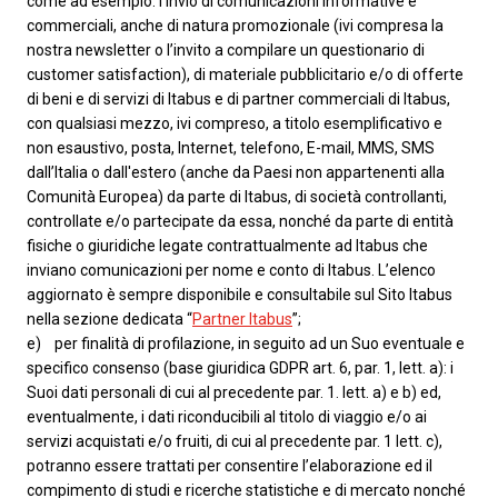
come ad esempio: l’invio di comunicazioni informative e
commerciali, anche di natura promozionale (ivi compresa la
nostra newsletter o l’invito a compilare un questionario di
customer satisfaction), di materiale pubblicitario e/o di offerte
di beni e di servizi di Itabus e di partner commerciali di Itabus,
con qualsiasi mezzo, ivi compreso, a titolo esemplificativo e
non esaustivo, posta, Internet, telefono, E-mail, MMS, SMS
dall’Italia o dall'estero (anche da Paesi non appartenenti alla
Comunità Europea) da parte di Itabus, di società controllanti,
controllate e/o partecipate da essa, nonché da parte di entità
fisiche o giuridiche legate contrattualmente ad Itabus che
inviano comunicazioni per nome e conto di Itabus. L’elenco
aggiornato è sempre disponibile e consultabile sul Sito Itabus
nella sezione dedicata “
Partner Itabus
”;
e) per finalità di profilazione, in seguito ad un Suo eventuale e
specifico consenso (base giuridica GDPR art. 6, par. 1, lett. a): i
Suoi dati personali di cui al precedente par. 1. lett. a) e b) ed,
eventualmente, i dati riconducibili al titolo di viaggio e/o ai
servizi acquistati e/o fruiti, di cui al precedente par. 1 lett. c),
potranno essere trattati per consentire l’elaborazione ed il
compimento di studi e ricerche statistiche e di mercato nonché