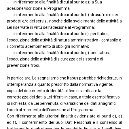
-
in riferimento alla finalità di cui al punto a): la Sua
adesione/iscrizione al Programma;
-
in riferimento alla finalità di cui al punto b): di usufruire dei
prodotti e/o dei servizi, nonché dello svolgimento delle attività a
Lei riservate in virtù dell’adesione al Programma;
-
in riferimento alla finalità di cui al punto c): per Itabus,
l’esecuzione delle attività di natura amministrativo - contabile e
il corretto adempimento di obblighi normativi;
-
in riferimento alla finalità di cui al punto g): per Itabus,
l’esecuzione delle attività di sicurezza dei sistemi e di
prevenzione frodi.
In particolare, Le segnaliamo che Itabus potrebbe richiederLe, in
ottemperanza a quanto prescritto dalla normativa vigente,
copia del documento di Identità al fine di verificare la
correttezza dei dati a Lei riferiti in caso, a titolo esemplificativo,
di richiesta, da Lei pervenuta, di variazione dei dati anagrafici
forniti al momento dell’iscrizione al Programma.
Con riferimento alle ulteriori finalità evidenziate ai punti d), e)
ed f), il conferimento dei Suoi Dati Personali e il consenso al
trattamento degli stessi per le suddette finalità è facoltativo.