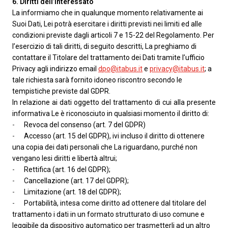
6. Diritti dell’Interessato
La informiamo che in qualunque momento relativamente ai
Suoi Dati, Lei potrà esercitare i diritti previsti nei limiti ed alle
condizioni previste dagli articoli 7 e 15-22 del Regolamento. Per
l’esercizio di tali diritti, di seguito descritti, La preghiamo di
contattare il Titolare del trattamento dei Dati tramite l’ufficio
Privacy agli indirizzo email
dpo@itabus.it
e
privacy@itabus.it
; a
tale richiesta sarà fornito idoneo riscontro secondo le
tempistiche previste dal GDPR.
In relazione ai dati oggetto del trattamento di cui alla presente
informativa Le è riconosciuto in qualsiasi momento il diritto di:
-
Revoca del consenso (art. 7 del GDPR)
-
Accesso (art. 15 del GDPR), ivi incluso il diritto di ottenere
una copia dei dati personali che La riguardano, purché non
vengano lesi diritti e libertà altrui;
-
Rettifica (art. 16 del GDPR);
-
Cancellazione (art. 17 del GDPR);
-
Limitazione (art. 18 del GDPR);
-
Portabilità, intesa come diritto ad ottenere dal titolare del
trattamento i dati in un formato strutturato di uso comune e
leggibile da dispositivo automatico per trasmetterli ad un altro