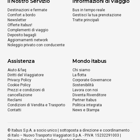
Il Nostro Servizio
Informazioni di Viaggio
Destinazioni e fermate
Bus in tempo reale
Comfort a bordo
Gestisci la tua prenotazione
Newsletter
Tratte principali
Offerte Itabus!
Complementi di viaggio
Deposito bagagli
Aggiornamenti network
Noleggio privato con conducente
Assistenza
Mondo itabus
Aiuto & faq
Chi siamo
Diritti del Viaggiatore
La flotta
Privacy Policy
Corporate Governance
Cookie Policy
Sostenibilità
Prezzi e condizioni di
Lavora con noi
cancellazione
Diventa Rivenditore
Reclami
Partner Itabus
Condizioni di Vendita e Trasporto
Politica integrata
Contatti
News e Stampa
© Itabus S.p.A. a socio unico | sottoposta a direzione e coordinamento
di Italo – Nuovo Trasporto Viaggiatori S.p.A. - P.IVA: 15232291003 |