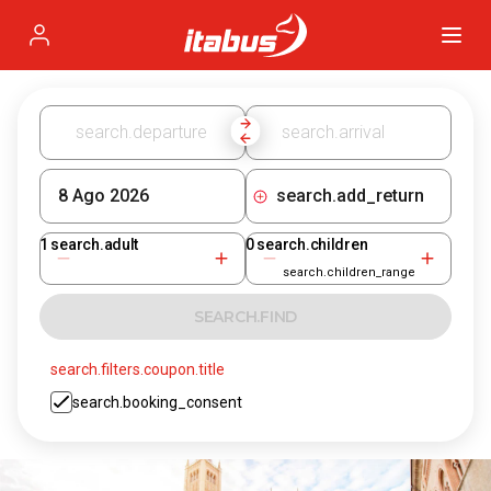
Itabus
Profile
search.add_return
1
search.adult
0
search.children
search.children_range
SEARCH.FIND
search.filters.coupon.title
search.booking_consent