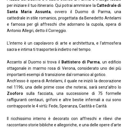
per iniziare il tuo itinerario. Qui potrai ammirare la
Cattedrale di
Santa Maria Assunta
, ovvero il Duomo di Parma, una
cattedrale in stile romanico, progettata da Benedetto Antelami
e famosa per gli affreschi che adornano la cupola, opera di
Antonio Allegri, detto il Correggio.
L'interno è un capolavoro di arte e architettura, e l'atmosfera
sacra e intima ti trasporterà indietro nel tempo.
Accanto al Duomo si trova il
Battistero di Parma
, un edificio
ottagonale in marmo rosa di Verona, considerato uno dei più
importanti esempi di transizione dal romanico al gotico.
Anch'esso è opera di Antelami, il quale ne iniziò la decorazione
nel 1196; una delle prime cose che noterai, sarà senz'altro lo
Zooforo
sulla facciata, una successione di 75 formelle
raffiguranti centauri, grifoni e altre bestie infernali a cui sono
contrapposte le 4 virtù: Fede, Speranza, Castità e Carità.
Il ricchissimo interno è decorato con affreschi e rilievi che
raccontano storie bibliche e allegoriche, e una delle opere d'arte